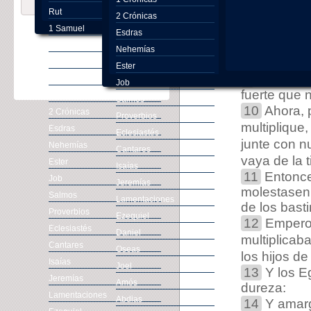
7
Y los hijo
Rut
aumentados 
2 Crónicas
1 Samuel
ellos.
Esdras
8
Levantóse
2 Samuel
Nehemías
conocía á Jo
1 Reyes
Ester
9
He aquí, 
2 Reyes
Job
fuerte que 
1 Crónicas
Salmos
10
Ahora, 
2 Crónicas
Proverbios
multiplique
Esdras
Eclesiastés
junte con n
Nehemías
Cantares
vaya de la t
Ester
Isaías
11
Entonces
Job
Jeremías
molestasen 
Salmos
Lamentaciones
de los bas
Proverbios
Ezequiel
12
Empero 
Eclesiastés
Daniel
multiplicab
Cantares
Oseas
los hijos de 
Isaías
Joel
13
Y los Eg
Jeremías
Amós
dureza:
Lamentaciones
Abdias
14
Y amarg