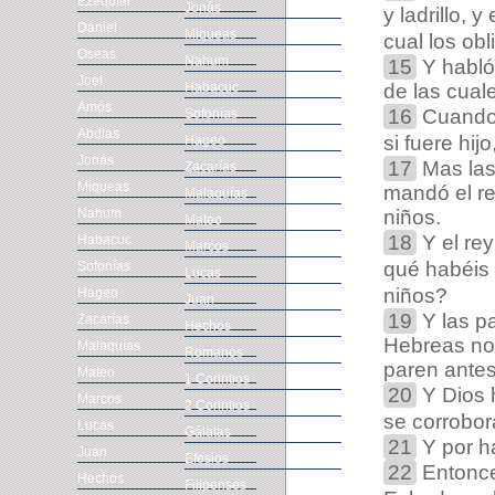
Ezequiel
Jonás
y ladrillo, 
Daniel
Miqueas
cual los ob
Oseas
Nahum
15
Y habló 
Joel
Habacuc
de las cuale
Amós
16
Cuando p
Sofonías
Abdias
si fuere hij
Hageo
Jonás
17
Mas las 
Zacarías
Miqueas
mandó el re
Malaquías
Nahum
niños.
Mateo
18
Y el rey
Habacuc
Marcos
qué habéis 
Sofonías
Lucas
niños?
Hageo
Juan
19
Y las p
Zacarías
Hechos
Hebreas no 
Malaquías
Romanos
paren antes
Mateo
1 Corintios
20
Y Dios h
Marcos
2 Corintios
se corrobor
Lucas
Gálatas
21
Y por ha
Juan
Efesios
22
Entonce
Hechos
Filipenses