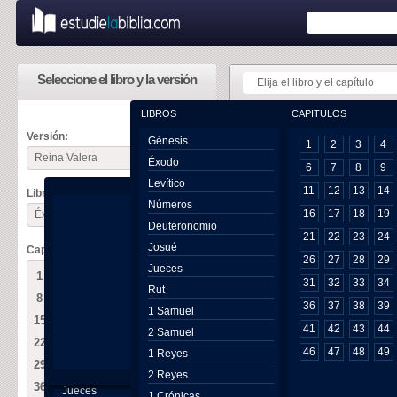
Seleccione el libro y la versión
Elija el libro y el capítulo
LIBROS
CAPITULOS
USTED ESTÁ 
Versión:
Génesis
1
2
3
4
Reina Valera
Éxodo
Éxodo 1
6
7
8
9
Levítico
11
12
13
14
Libro:
Números
1
ESTOS son
16
17
18
19
Éxodo
Deuteronomio
en Egipto c
21
22
23
24
Josué
Capítulo:
2
Rubén, S
26
27
28
29
Génesis
Jueces
3
Issachâr
1
2
3
4
5
6
7
31
32
33
34
Éxodo
Rut
4
Dan y Nep
8
9
10
11
12
13
14
Levítico
36
37
38
39
1 Samuel
5
Y todas l
15
16
17
18
19
20
21
Números
41
42
43
44
2 Samuel
fueron sete
22
23
24
25
26
27
28
Deuteronomio
46
47
48
49
6
Y murió J
1 Reyes
29
30
31
32
33
34
35
Josué
generación
2 Reyes
36
37
38
39
40
Jueces
1 Crónicas