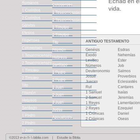
Echad en el 
Romanos
Colosenses
vida.
1 Corintios
1 Tesalonicenses
2 Corintios
2 Tesalonicenses
Gálatas
1 Timoteo
Efesios
2 Timoteo
Filipenses
ANTIGUO TESTAMENTO
Tito
Colosenses
Filemón
Genésis
Esdras
Éxodo
Nehemías
1 Tesalonicenses
Hebreos
Levítico
Ester
2 Tesalonicenses
Santiago
Números
Job
1 Timoteo
Deuteronomio
Salmos
1 Pedro
Josué
Proverbios
2 Timoteo
2 Pedro
Jueces
Eclesiastés
Tito
Rut
Cantares
1 Juan
1 Samuel
Isaías
Filemón
2 Juan
2 Samuel
Jeremías
Hebreos
3 Juan
1 Reyes
Lamentacio
Santiago
2 Reyes
Ezequiel
Judas
1 Crónicas
Daniel
1 Pedro
Apocalipsis
2 Crónicas
Oseas
2 Pedro
1 Juan
©2013 estudielabiblia.com | Estudie la Biblia
2 Juan