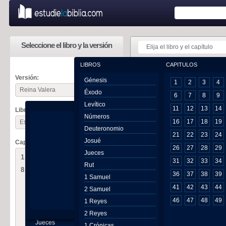
Seleccione el libro y la versión
Elija el libro y el capítulo
LIBROS
CAPITULOS
USTED ESTÁ 
Versión:
Génesis
1
2
3
4
Reina Valera
Éxodo
Esdras 
6
7
8
9
Levítico
11
12
13
14
Libro:
Números
1
Y ESTOS 
16
17
18
19
Esdras
Deuteronomio
aquellos qu
21
22
23
24
Josué
Capítulo:
Artajerjes:
26
27
28
29
Génesis
Jueces
2
De los hi
1
2
3
4
5
6
7
31
32
33
34
Éxodo
Rut
Daniel; de l
8
9
10
Levítico
36
37
38
39
1 Samuel
3
De los hi
Números
41
42
43
44
2 Samuel
Zacarías, y 
Deuteronomio
46
47
48
49
4
De los hi
1 Reyes
Josué
él doscient
2 Reyes
Jueces
1 Crónicas