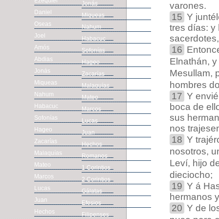
Ezequiel
Jonás
varones.
Daniel
Miqueas
15
Y juntél
Oseas
tres días: 
Nahum
Joel
sacerdotes, 
Habacuc
Amós
16
Entonces
Sofonías
Abdias
Elnathán, y 
Hageo
Jonás
Mesullam, p
Zacarías
Miqueas
hombres do
Malaquías
Nahum
17
Y enviél
Mateo
boca de ell
Habacuc
Marcos
sus hermano
Sofonías
Lucas
nos trajese
Hageo
Juan
18
Y trajé
Zacarías
Hechos
nosotros, u
Malaquías
Romanos
Leví, hijo 
Mateo
1 Corintios
dieciocho;
Marcos
2 Corintios
19
Y á Hasa
Lucas
Gálatas
hermanos y 
Juan
Efesios
20
Y de los
Hechos
Filipenses