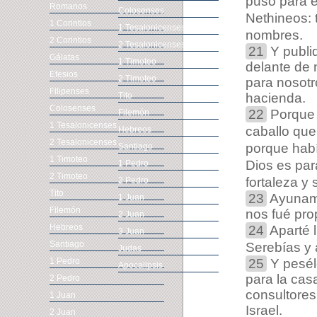
puso para el
Romanos
Colosenses
Nethineos: 
1 Corintios
1 Tesalonicenses
nombres.
2 Corintios
2 Tesalonicenses
21
Y publiq
Gálatas
1 Timoteo
delante de 
Efesios
2 Timoteo
para nosotr
Filipenses
Tito
hacienda.
Colosenses
22
Porque t
Filemón
1 Tesalonicenses
caballo que
Hebreos
2 Tesalonicenses
porque habí
Santiago
1 Timoteo
Dios es par
1 Pedro
2 Timoteo
fortaleza y 
2 Pedro
Tito
23
Ayunamo
1 Juan
Filemón
nos fué prop
2 Juan
Hebreos
24
Aparté l
3 Juan
Santiago
Serebías y 
Judas
1 Pedro
25
Y peséle
Apocalipsis
para la cas
2 Pedro
consultores
1 Juan
Israel.
2 Juan