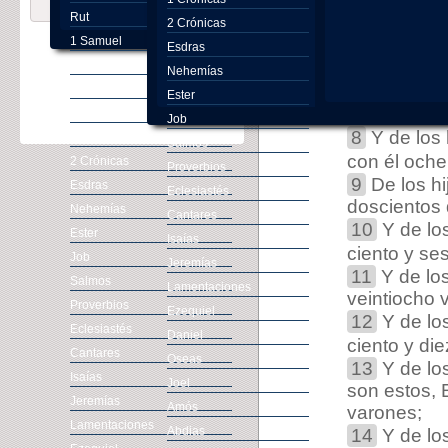
5
De los hi
Rut
trescientos
2 Crónicas
1 Samuel
6
De los hi
Esdras
2 Samuel
cincuenta v
Nehemías
1 Reyes
7
De los hi
Ester
varones;
2 Reyes
Job
8
Y de los 
1 Crónicas
Salmos
con él oche
2 Crónicas
Proverbios
9
De los hi
Esdras
Eclesiastés
doscientos 
Nehemías
Cantares
10
Y de los
Ester
Isaías
ciento y se
Job
Jeremías
11
Y de los
Salmos
Lamentaciones
veintiocho 
Proverbios
Ezequiel
12
Y de los
Eclesiastés
Daniel
ciento y di
Cantares
Oseas
13
Y de lo
Isaías
Joel
son estos, E
Jeremías
Amós
varones;
Lamentaciones
Abdias
14
Y de los