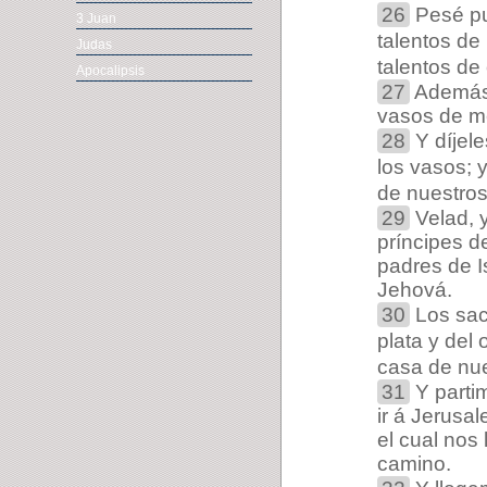
26
Pesé pu
3 Juan
talentos de 
Judas
talentos de 
Apocalipsis
27
Además 
vasos de me
28
Y díjel
los vasos; y
de nuestros
29
Velad, y
príncipes de
padres de I
Jehová.
30
Los sace
plata y del 
casa de nue
31
Y partim
ir á Jerusa
el cual nos
camino.