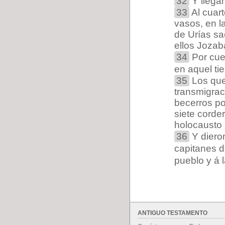
32
Y llegam
33
Al cuart
vasos, en l
de Urías sa
ellos Jozab
34
Por cue
en aquel ti
35
Los que 
transmigrac
becerros po
siete corde
holocausto
36
Y diero
capitanes de
pueblo y á 
ANTIGUO TESTAMENTO