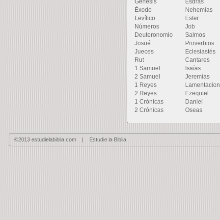
Genésis
Esdras
Éxodo
Nehemías
Levítico
Ester
Números
Job
Deuteronomio
Salmos
Josué
Proverbios
Jueces
Eclesiastés
Rut
Cantares
1 Samuel
Isaías
2 Samuel
Jeremías
1 Reyes
Lamentacio
2 Reyes
Ezequiel
1 Crónicas
Daniel
2 Crónicas
Oseas
©2013 estudielabiblia.com | Estudie la Biblia