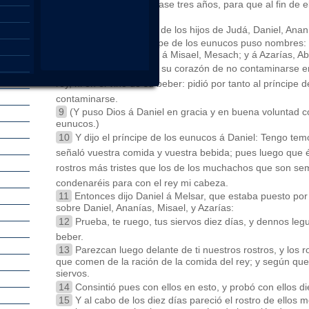
de su beber: que los criase tres años, para que al fin de e
rey.
6
Y fueron entre ellos, de los hijos de Judá, Daniel, Anan
7
A los cuales el príncipe de los eunucos puso nombres: 
y á Ananías, Sadrach; y á Misael, Mesach; y á Azarías, A
8
Y Daniel propuso en su corazón de no contaminarse en 
rey, ni en el vino de su beber: pidió por tanto al príncipe
contaminarse.
9
(Y puso Dios á Daniel en gracia y en buena voluntad co
eunucos.)
10
Y dijo el príncipe de los eunucos á Daniel: Tengo tem
señaló vuestra comida y vuestra bebida; pues luego que é
rostros más tristes que los de los muchachos que son se
condenaréis para con el rey mi cabeza.
11
Entonces dijo Daniel á Melsar, que estaba puesto por 
sobre Daniel, Ananías, Misael, y Azarías:
12
Prueba, te ruego, tus siervos diez días, y dennos le
beber.
13
Parezcan luego delante de ti nuestros rostros, y los 
que comen de la ración de la comida del rey; y según que
siervos.
14
Consintió pues con ellos en esto, y probó con ellos di
15
Y al cabo de los diez días pareció el rostro de ellos 