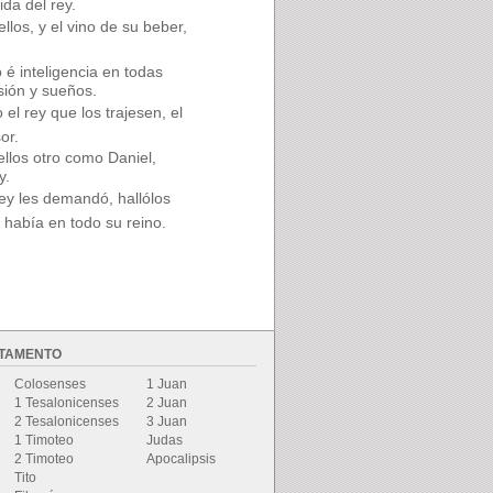
da del rey.
los, y el vino de su beber,
é inteligencia en todas
sión y sueños.
el rey que los trajesen, el
or.
ellos otro como Daniel,
y.
rey les demandó, hallólos
 había en todo su reino.
STAMENTO
Colosenses
1 Juan
1 Tesalonicenses
2 Juan
2 Tesalonicenses
3 Juan
1 Timoteo
Judas
2 Timoteo
Apocalipsis
Tito