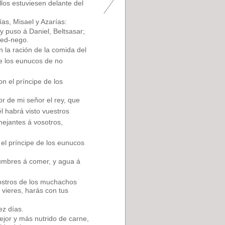
llos estuviesen delante del
ías, Misael y Azarías:
y puso á Daniel, Beltsasar;
bed-nego.
la ración de la comida del
 de los eunucos de no
n el príncipe de los
or de mi señor el rey, que
l habrá visto vuestros
mejantes á vosotros,
el príncipe de los eunucos
gumbres á comer, y agua á
rostros de los muchachos
 vieres, harás con tus
ez días.
mejor y más nutrido de carne,