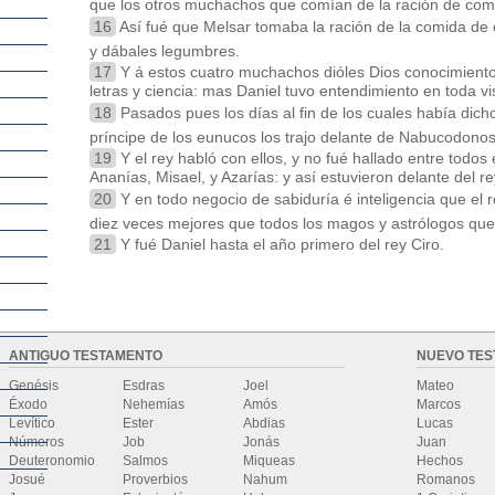
que los otros muchachos que comían de la ración de comi
16
Así fué que Melsar tomaba la ración de la comida de el
y dábales legumbres.
17
Y á estos cuatro muchachos dióles Dios conocimiento 
letras y ciencia: mas Daniel tuvo entendimiento en toda vi
18
Pasados pues los días al fin de los cuales había dicho 
príncipe de los eunucos los trajo delante de Nabucodonos
19
Y el rey habló con ellos, y no fué hallado entre todos 
Ananías, Misael, y Azarías: y así estuvieron delante del re
20
Y en todo negocio de sabiduría é inteligencia que el 
diez veces mejores que todos los magos y astrólogos que
21
Y fué Daniel hasta el año primero del rey Ciro.
ANTIGUO TESTAMENTO
NUEVO TE
Genésis
Esdras
Joel
Mateo
Éxodo
Nehemías
Amós
Marcos
Levítico
Ester
Abdias
Lucas
Números
Job
Jonás
Juan
Deuteronomio
Salmos
Miqueas
Hechos
Josué
Proverbios
Nahum
Romanos