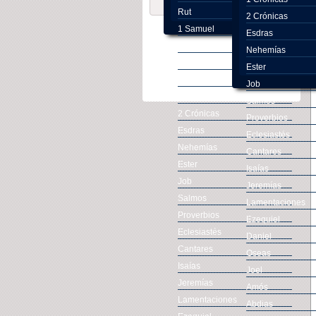
Rut
2 Crónicas
1 Samuel
Esdras
2 Samuel
Nehemías
1 Reyes
Ester
2 Reyes
Job
1 Crónicas
Salmos
2 Crónicas
Proverbios
Esdras
Eclesiastés
Nehemías
Cantares
Ester
Isaías
Job
Jeremías
Salmos
Lamentaciones
Proverbios
Ezequiel
Eclesiastés
Daniel
Cantares
Oseas
Isaías
Joel
Jeremías
Amós
Lamentaciones
Abdias