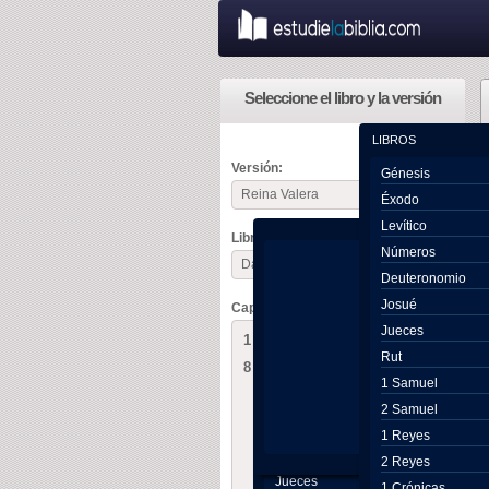
Seleccione el libro y la versión
LIBROS
Versión:
Génesis
Reina Valera
Éxodo
Levítico
Libro:
Números
Daniel
Deuteronomio
Josué
Capítulo:
Génesis
Jueces
1
2
3
4
5
6
7
Éxodo
Rut
8
9
10
11
12
Levítico
1 Samuel
Números
2 Samuel
Deuteronomio
1 Reyes
Josué
2 Reyes
Jueces
1 Crónicas