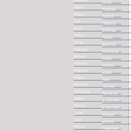
Ezequiel
Jonás
Daniel
Miqueas
Oseas
Nahum
Joel
Habacuc
Amós
Sofonías
Abdias
Hageo
Jonás
Zacarías
Miqueas
Malaquías
Nahum
Mateo
Habacuc
Marcos
Sofonías
Lucas
Hageo
Juan
Zacarías
Hechos
Malaquías
Romanos
Mateo
1 Corintios
Marcos
2 Corintios
Lucas
Gálatas
Juan
Efesios
Hechos
Filipenses